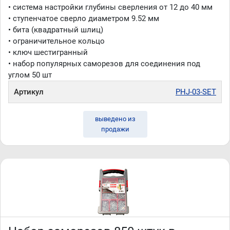
транспортировки
• система настройки глубины сверления от 12 до 40 мм
• кондуктор для соединения саморезами WOODWORK
PHJ-03 SET включает набор наиболее популярных
• ступенчатое сверло диаметром 9.52 мм
саморезов для соединения под углом в количестве 50
• бита (квадратный шлиц)
шт.
• ограничительное кольцо
• ключ шестигранный
Бренд WOODWORK / ВУДВОРК (Россия)
• набор популярных саморезов для соединения под
Производство (Тайвань)
углом 50 шт
Артикул
PHJ-03-SET
выведено из
продажи