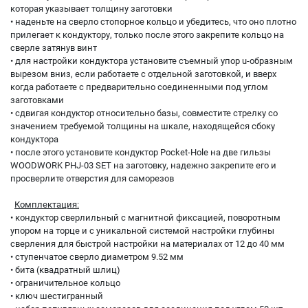
которая указывает толщину заготовки
• наденьте на сверло стопорное кольцо и убедитесь, что оно плотно
прилегает к кондуктору, только после этого закрепите кольцо на
сверле затянув винт
• для настройки кондуктора установите съемный упор u-образным
вырезом вниз, если работаете с отдельной заготовкой, и вверх
когда работаете с предварительно соединенными под углом
заготовками
• сдвигая кондуктор относительно базы, совместите стрелку со
значением требуемой толщины на шкале, находящейся сбоку
кондуктора
• после этого установите кондуктор Pocket-Hole на две гильзы
WOODWORK PHJ-03 SET на заготовку, надежно закрепите его и
просверлите отверстия для саморезов
Комплектация:
• кондуктор сверлильный с магнитной фиксацией, поворотным
упором на торце и с уникальной системой настройки глубины
сверления для быстрой настройки на материалах от 12 до 40 мм
• ступенчатое сверло диаметром 9.52 мм
• бита (квадратный шлиц)
• ограничительное кольцо
• ключ шестигранный