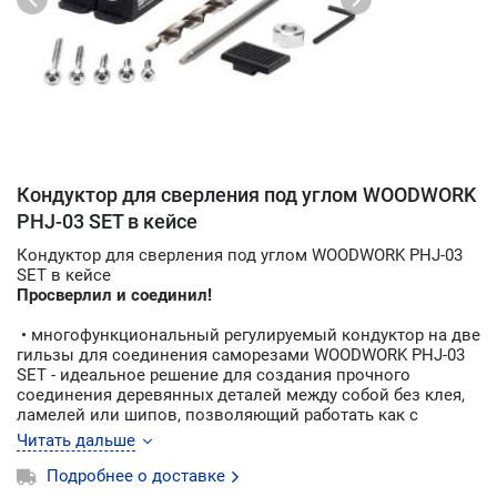
Кондуктор для сверления под углом WOODWORK
PHJ-03 SET в кейсе
Кондуктор для сверления под углом WOODWORK PHJ-03
SET в кейсе
Просверлил и соединил!
• многофункциональный регулируемый кондуктор на две
гильзы для соединения саморезами WOODWORK PHJ-03
SET - идеальное решение для создания прочного
соединения деревянных деталей между собой без клея,
ламелей или шипов, позволяющий работать как с
узкими, так и широкими заготовками без
Читать дальше
дополнительной настройки
• кондуктор Pocket-Hole WOODWORK PHJ-03 SET
Подробнее о доставке
надежное приспособление изготовленное из