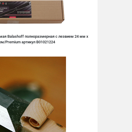
мая Balashoff полноразмерная с лезвием 24 мм х
ум/Premium артикул B01021224