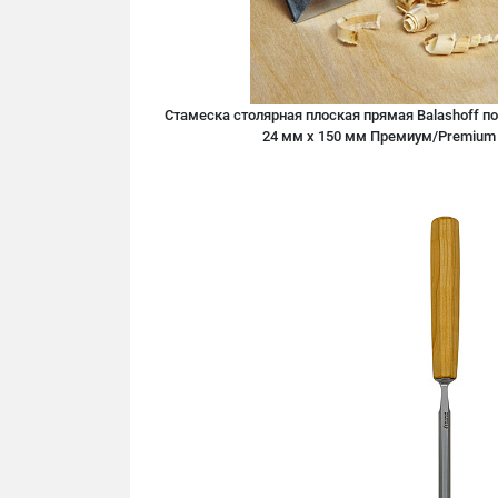
Стамеска столярная плоская прямая Balashoff п
24 мм х 150 мм Премиум/Premium 