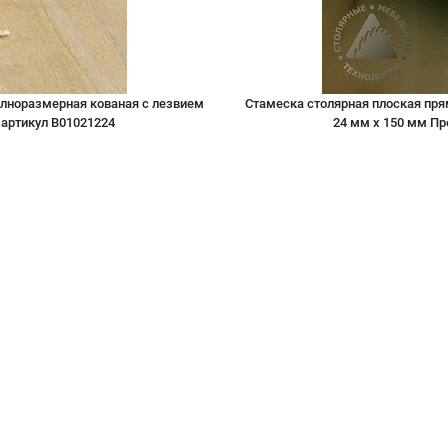
олноразмерная кованая с лезвием
Стамеска столярная плоская пря
артикул B01021224
24 мм х 150 мм П