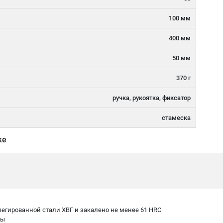
100 мм
400 мм
50 мм
370 г
ручка, рукоятка, фиксатор
стамеска
ке
легированной стали ХВГ и закалено не менее 61 HRC
ны