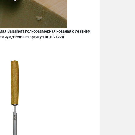
мая Balashoff полноразмерная кованая с лезвием
ремиум/Premium артикул B01021224