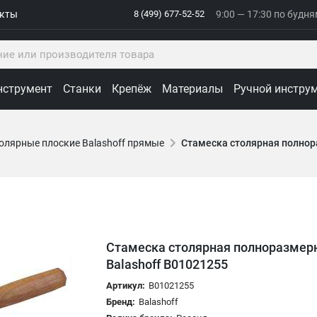
акты
8 (499) 677-52-52
9:00 — 17:30 по будн
нструмент
Станки
Крепёж
Материалы
Ручной инстру
олярные плоские Balashoff прямые
Стамеска столярная полнор
Стамеска столярная полноразмер
Balashoff B01021255
Артикул:
B01021255
Бренд:
Balashoff