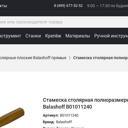
акты
8 (499) 677-52-52
9:00 — 17:30 по будн
нструмент
Станки
Крепёж
Материалы
Ручной инстру
олярные плоские Balashoff прямые
Стамеска столярная полнор
Стамеска столярная полноразмерн
Balashoff B01011240
Артикул:
B01011240
Бренд:
Balashoff