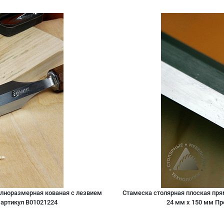
олноразмерная кованая с лезвием
Стамеска столярная плоская пря
артикул B01021224
24 мм х 150 мм П