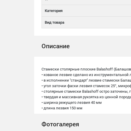
Категория
Вид товара
Описание
Стамески столярные плоские Balashoff (Балашо
• кованое лезвие сделано из инструментальной 
• в исполнении ''стандарт'' лезвие стамески Бал
• угол заточки фаски лезвия стамесок 25°, микроф
• столярные стамески Balashoff остро заточены,
• твердая и массивная рукоятка из ценной пор
• ширина режущего лезвия 40 мм
• длина лезвия 150 мм
Фотогалерея