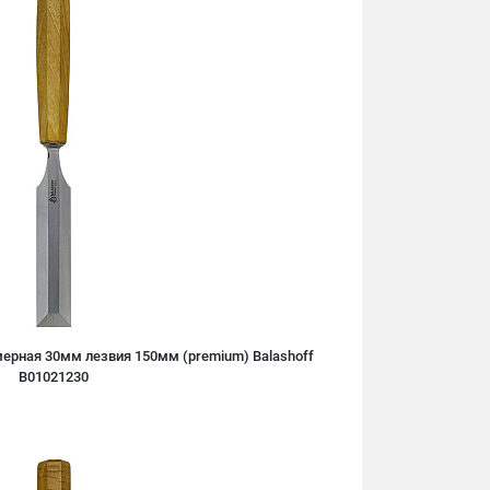
ерная 30мм лезвия 150мм (premium) Balashoff
B01021230