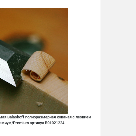
мая Balashoff полноразмерная кованая с лезвием
ремиум/Premium артикул B01021224