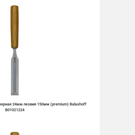
ерная 24мм лезвия 150мм (premium) Balashoff
B01021224