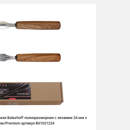
мая Balashoff полноразмерная с лезвием 24 мм х
ум/Premium артикул B01021224