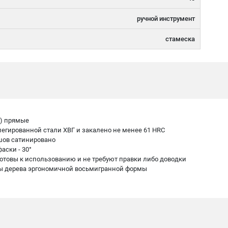
ручной инструмент
стамеска
в) прямые
легированной стали ХВГ и закалено не менее 61 HRC
ашов сатинировано
аски - 30°
 готовы к использованию и не требуют правки либо доводки
оды дерева эргономичной восьмигранной формы