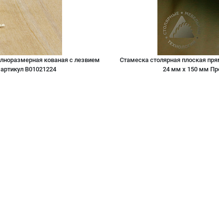
олноразмерная кованая с лезвием
Стамеска столярная плоская пря
артикул B01021224
24 мм х 150 мм П