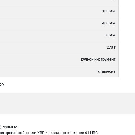
100 мм
400 мм
50 мм
270 г
ручной инструмент
стамеска
ке
в) прямые
легированной стали ХВГ и закалено не менее 61 HRC