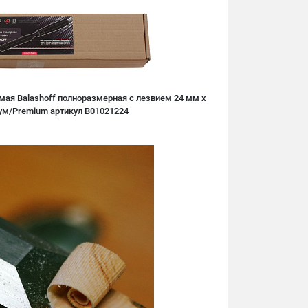
мая Balashoff полноразмерная с лезвием 24 мм х
ум/Premium артикул B01021224