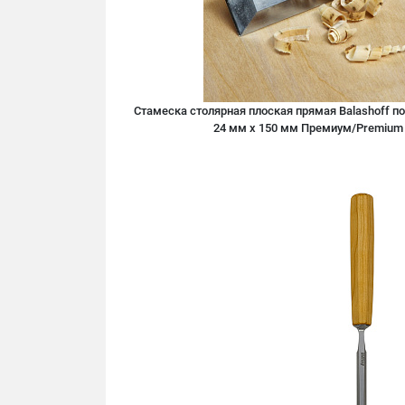
Стамеска столярная плоская прямая Balashoff п
24 мм х 150 мм Премиум/Premium 