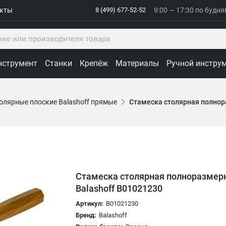
акты
8 (499) 677-52-52
9:00 — 17:30 по будн
нструмент
Станки
Крепёж
Материалы
Ручной инстру
олярные плоские Balashoff прямые
Стамеска столярная полнор
Стамеска столярная полноразмер
Balashoff B01021230
Артикул:
B01021230
Бренд:
Balashoff