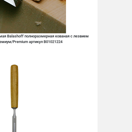
мая Balashoff полноразмерная кованая с лезвием
ремиум/Premium артикул B01021224