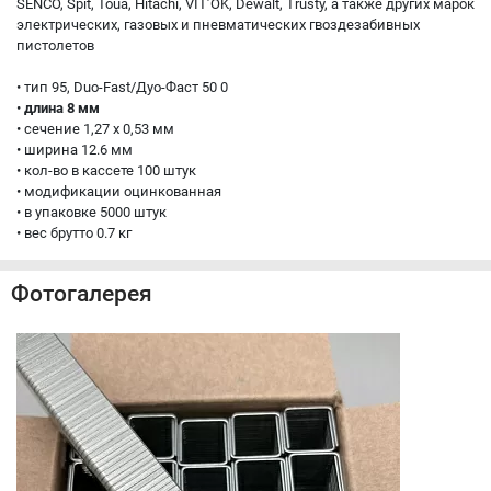
SENCO, Spit, Toua, Hitachi, VIT’OK, Dewalt, Trusty, а также других марок
электрических, газовых и пневматических гвоздезабивных
пистолетов
• тип 95, Duo-Fast/Дуо-Фаст 50 0
•
длина 8 мм
• сечение 1,27 x 0,53 мм
• ширина 12.6 мм
• кол-во в кассете 100 штук
• модификации оцинкованная
• в упаковке 5000 штук
• вес брутто 0.7 кг
Фотогалерея