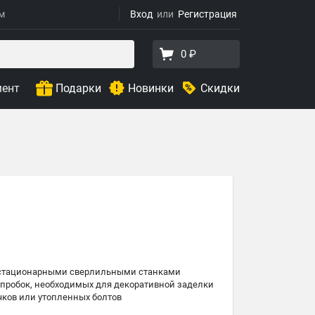
ям
Вход
Регистрация
0 ₽
мент
Подарки
Новинки
Скидки
о стационарными сверлильными станками
 пробок, необходимых для декоративной заделки
чков или утопленных болтов