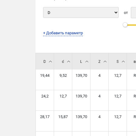
от
+ Добавить параметр
D
d
L
Z
S
в
19,44
9,52
139,70
4
12,7
R
24,2
12,7
139,70
4
12,7
R
28,17
15,87
139,70
4
12,7
R