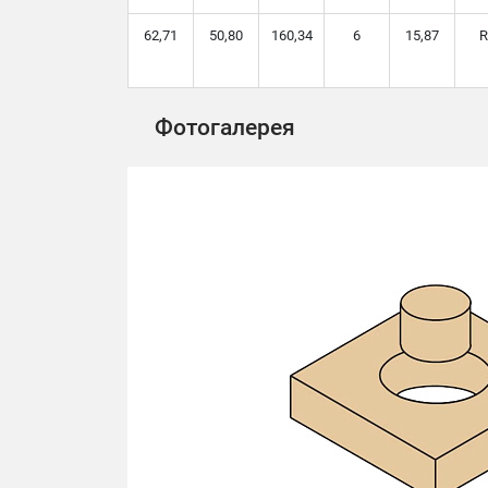
62,71
50,80
160,34
6
15,87
R
Фотогалерея