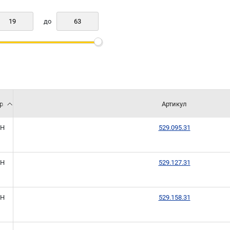
до
р.
Артикул
H
529.095.31
H
529.127.31
H
529.158.31