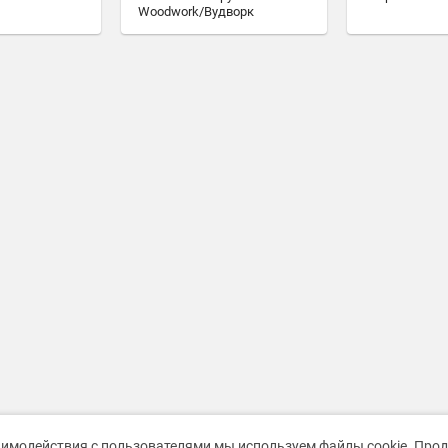
Woodwork/Вудворк
аимодействия с пользователями мы используем файлы cookie. Про