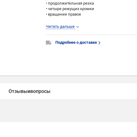
• продолжительная резка
• четыре режущих кромки
• вращение правое
Производство CMT (Италия)
Читать дальше
Подробнее о доставке
Отзывы
и
вопросы