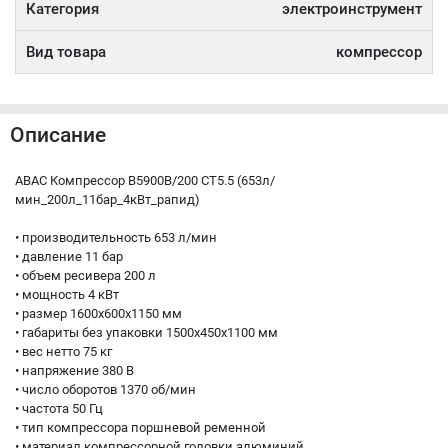
Категория
электроинструмент
Вид товара
компрессор
Описание
ABAC Компрессор B5900B/200 CT5.5 (653л/
мин_200л_11бар_4кВт_рапид)
• производительность 653 л/мин
• давление 11 бар
• объем ресивера 200 л
• мощность 4 кВт
• размер 1600x600x1150 мм
• габариты без упаковки 1500х450х1100 мм
• вес нетто 75 кг
• напряжение 380 В
• число оборотов 1370 об/мин
• частота 50 Гц
• тип компрессора поршневой ременной
• материал компрессорной головки алюминий