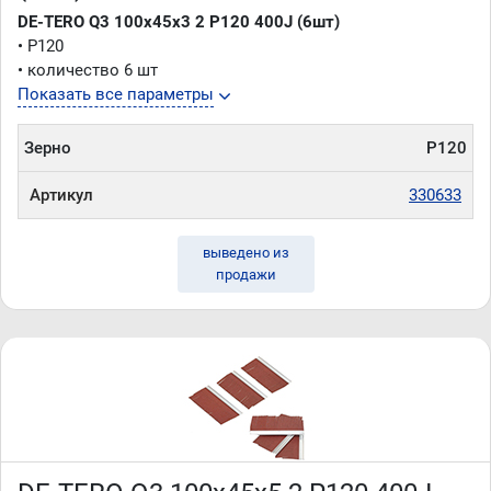
DE-TERO Q3 100х45х3 2 P120 400J (6шт)
• P120
• количество 6 шт
Показать все параметры
Зерно
P120
Артикул
330633
выведено из
продажи