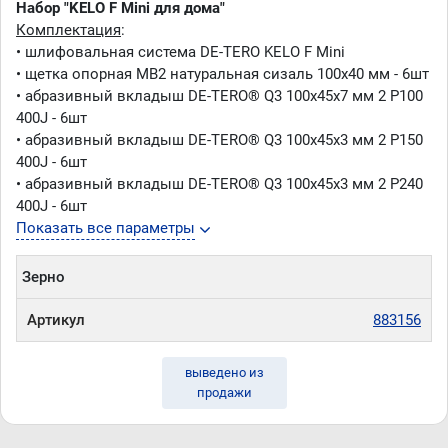
Набор "KELO F Mini для дома"
400J (6шт)
Комплектация
:
• шлифовальная система DE-TERO KELO F Mini
• щетка опорная MB2 натуральная сизаль 100х40 мм - 6шт
• абразивный вкладыш DE-TERO® Q3 100х45х7 мм 2 Р100
400J - 6шт
• абразивный вкладыш DE-TERO® Q3 100х45х3 мм 2 Р150
400J - 6шт
• абразивный вкладыш DE-TERO® Q3 100х45х3 мм 2 Р240
400J - 6шт
Показать все параметры
Зерно
Артикул
883156
выведено из
продажи