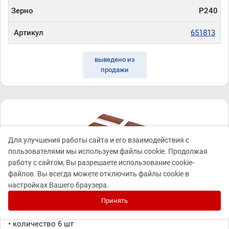
Зерно
P240
Артикул
651813
выведено из
продажи
Для улучшения работы сайта и его взаимодействия с
пользователями мы используем файлы cookie. Продолжая
работу с сайтом, Вы разрешаете использование cookie-
DE-TERO Q3 100х45х20 2 P320 400J
файлов. Вы всегда можете отключить файлы cookie в
(6шт)
настройках Вашего браузера.
DE-TERO Q3 100х45х20 2 P320 400J (6шт)
Принять
• P320
• количество 6 шт