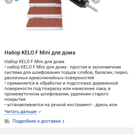
Набор KELO F Mini для дома
Набор KELO F Mini для дома
• набор KELO F Mini для дома - простая и экономичная
система для шлифования торцов слэбов, балясин, перил,
различных криволинейных поверхностей
• применяется в обработке и подготовке деревянной
поверхности под покраску или нанесение лака, в
промежуточном шлифовании, удалении старого
покрытия
• устанавливается на ручной инструмент - дрель или
шуруповерт
Читать дальше
• работа с такой системой не требует особых навыков и
физических усилий, позволяет сэкономить время
Подробнее о доставке
• по завершению работ инструмент следует очистить от
пыли путем продувки, оптимальный вариант –