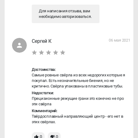
Для написания отзыва, вам
необходимо
авторизоваться
.
06 мая 2021
Сергей К
Достоинства:
Самые ровные свёрла из всех недорогих которые я
покупал. Есть незначительные биения, но не
критично. Свёрла упакованы в пластиковые тубы.
Недостатки:
Прецизионные режущие грани это конечно не про
эти свёрла
Комментарий:
Твёрдосплавный направляющий центр - его нет в
этих свёрлах.
0
0