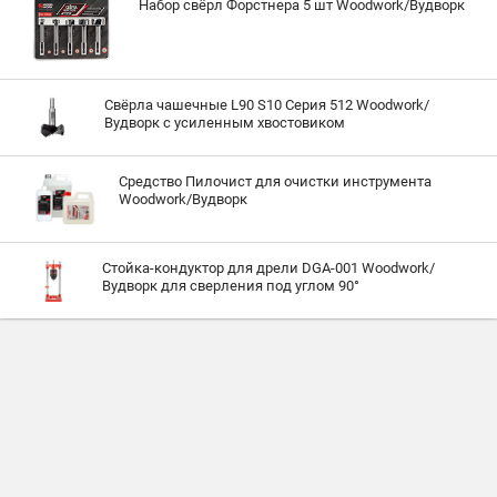
Набор свёрл Форстнера 5 шт Woodwork/Вудворк
Свёрла чашечные L90 S10 Серия 512 Woodwork/
Вудворк с усиленным хвостовиком
Средство Пилочист для очистки инструмента
Woodwork/Вудворк
Стойка-кондуктор для дрели DGA-001 Woodwork/
Вудворк для сверления под углом 90°