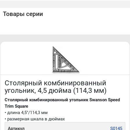
• изготовлен из толстого алюминиевого сплава и отлит
под давлением для повышения точности
Товары серии
• компактный инструмент, который легко поместится в
вашем кармане
• тисненая маркировка инструмента значительно
продлевают его срок службы
• размерная шкала в дюймах
Производство Swanson (США)
Столярный комбинированный
угольник, 4,5 дюйма (114,3 мм)
Столярный комбинированный угольник Swanson Speed
Trim Square
• длина 4,5"/114,3 мм
• размерная шкала в дюймах
Артикул
S0145