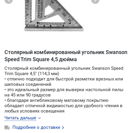
Столярный комбинированный угольник Swanson
Speed Trim Square 4,5 дюйма
Столярный комбинированный угольник Swanson Speed
Trim Square 4,5'' (114,3 мм)
• отлично подходит для быстрой разметки врезных или
шиповых соединений
• это идеальный размер для выверки настольной пилы
на 45 или 90 градусов
• благодаря антибликовому матовому покрытию
обладает отличной видимостью для удобного чтения в
любых условиях освещения
• оснащен направляющей для сверла, встроенной в
Читать дальше
квадрат на 3/8 дюйма
• имеются скоростные угловые направляющие для
Подробнее о доставке
разметки под углом 22, 30 и 45 градусов