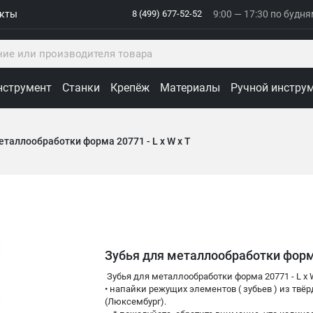
акты
8 (499) 677-52-52
9:00 — 17:30 по будн
нструмент
Станки
Крепёж
Материалы
Ручной инстру
еталлообработки форма 20771 - L x W x T
Зубья для металлообработки форма 
Зубья для металлообработки форма 20771 - L x 
• напайки режущих элементов ( зубьев ) из тв
(Люксембург).