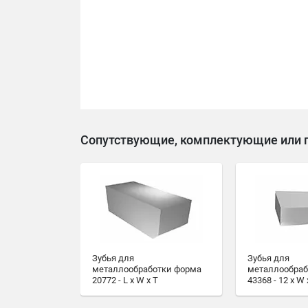
Сопутствующие, комплектующие или 
Зубья для
Зубья для
металлообработки форма
металлообраб
20772 - L x W x T
43368 - 12 x W 