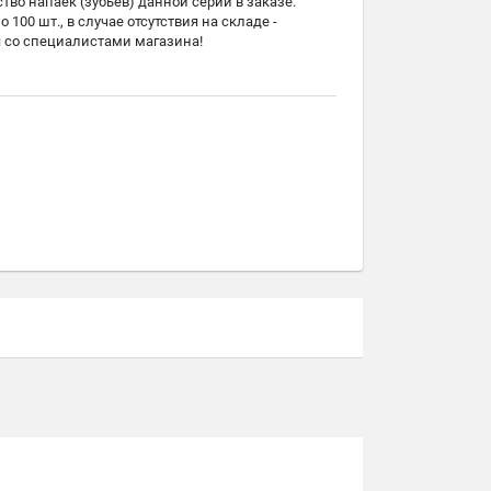
во напаек (зубьев) данной серии в заказе.
100 шт., в случае отсутствия на складе -
 со специалистами магазина!