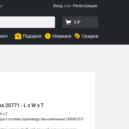
ям
Вход
Регистрация
0 ₽
мент
Подарки
Новинки
Скидки
20771 - L x W x T
W x T
ёрдого сплава производства компании CERATIZIT