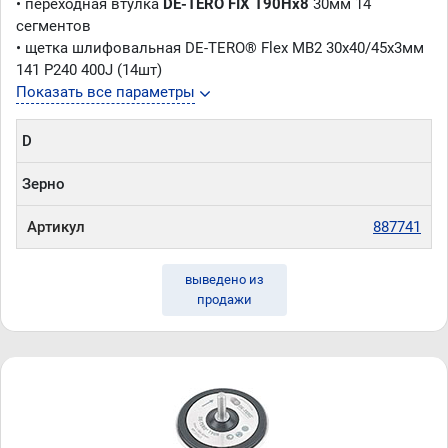
• переходная втулка
DE-TERO FIX T90Hx8
30мм 14
сегментов
• щетка шлифовальная DE-TERO® Flex MB2 30х40/45х3мм
141 P240 400J (14шт)
Показать все параметры
D
Зерно
Артикул
887741
выведено из
продажи