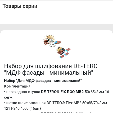
2.
Шлифовальная система DE-TERO® T90H
Товары серии
• применяется для шлифования углов внутренних
фрезеровок фасадов МДФ (фрезерованный МДФ и
загрунтованный)
Комплектация
:
• переходная втулка DE-TERO FIX T90Hx8 30мм 14
сегментов
• щетка шлифовальная DE-TERO® Flex MB2 30х40/45х3мм
141 P240 400J (14шт)
Набор для шлифования DE-TERO
"МДФ фасады - минимальный"
Набор "Для МДФ фасадов - минимальный"
Комплектация
:
• переходная втулка
DE-TERO® FIX ROQ MB2
50х65х8мм 16
сегм.
• щетка шлифовальная DE-TERO® Flex MB2 50x65/70х3мм
121 P240 400J (16шт)