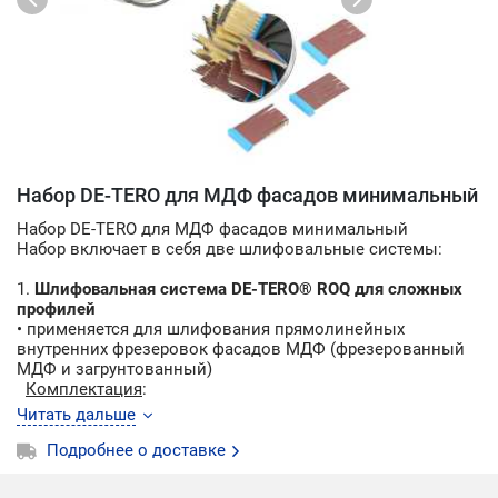
Набор DE-TERO для МДФ фасадов минимальный
Набор DE-TERO для МДФ фасадов минимальный
Набор включает в себя две шлифовальные системы:
1.
Шлифовальная система DE-TERO® ROQ для сложных
профилей
• применяется для шлифования прямолинейных
внутренних фрезеровок фасадов МДФ (фрезерованный
МДФ и загрунтованный)
Комплектация
:
• переходная втулка DE-TERO® FIX ROQ MB2 50х65х8мм 16
Читать дальше
сегм.
• щетка шлифовальная DE-TERO® Flex MB2 50x65/70х3мм
Подробнее о доставке
121 P240 400J (16шт)