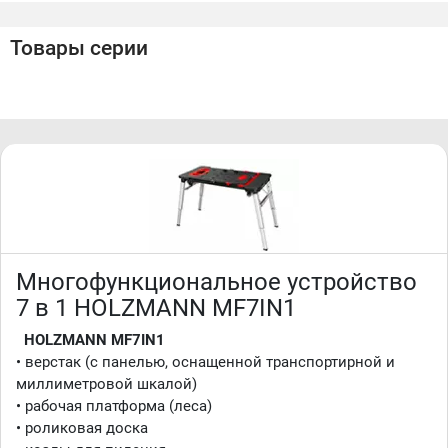
любителей
Товары серии
7 функций в одном устройстве
:
• верстак (с панелью, оснащенной транспортирной и
миллиметровой шкалой)
• рабочая платформа (леса)
• роликовая доска
• козлы для пиления
• монтажный стол
• подкатная тележка
• транспортная тележка
Преимущества
:
• быстрая и лёгкая смена функций
• электрощит
Многофункциональное устройство
• универсальность применения
7 в 1 HOLZMANN MF7IN1
• прочная и устойчивая конструкция
Производство Holzmann (Австрия)
НOLZMANN MF7IN1
• верстак (с панелью, оснащенной транспортирной и
миллиметровой шкалой)
• рабочая платформа (леса)
• роликовая доска