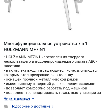
Многофункциональное устройство 7 в 1
HOLZMANN MF7IN1
• HOLZMANN MF7IN1 изготовлен из твердого
нескользащего и водонепроницаемого сплава АBC-
пластика
• в комплект входят вращающиеся колеса, благодаря
которым стол превращается в тележку
• оснащен прочной металлической рамой
• имеет систему отверстий для крепления зажимов
• позволяет комфортно работать под машиной
• позволяет транспортировать грузы, выступающие за
пределы контура тележки
Читать дальше
• алюминиевые ножки стола имеют регулируемую
высоту
Подробнее о доставке
• идеально подходит как для профессионалов, так и для