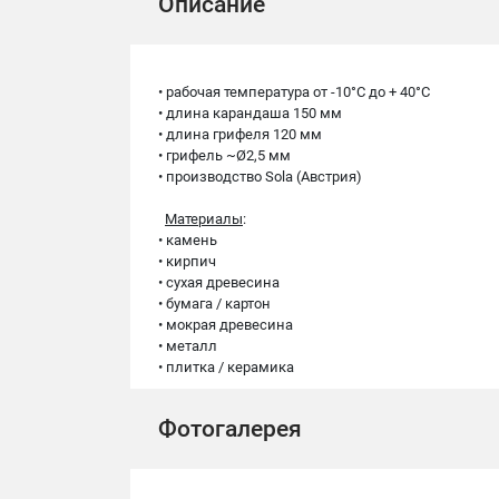
Описание
• рабочая температура от -10°C до + 40°C
• длина карандаша 150 мм
• длина грифеля 120 мм
• грифель ~Ø2,5 мм
• производство Sola (Австрия)
Материалы
:
• камень
• кирпич
• сухая древесина
• бумага / картон
• мокрая древесина
• металл
• плитка / керамика
Фотогалерея