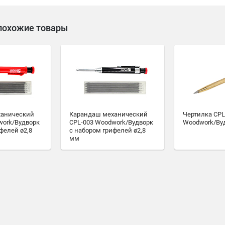
похожие товары
ханический
Карандаш механический
Чертилка CPL
work/Вудворк
CPL-003 Woodwork/Вудворк
Woodwork/Ву
фелей ø2,8
с набором грифелей ø2,8
мм