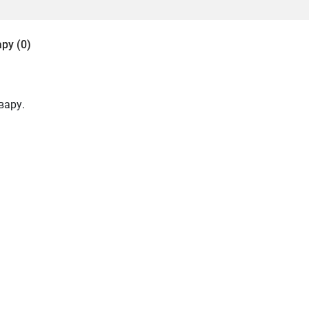
ру (0)
вару.