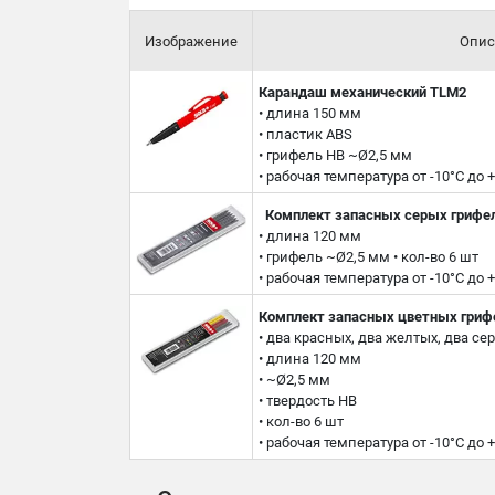
Изображение
Опис
Карандаш механический TLM2
• длина 150 мм
• пластик ABS
• грифель HB ~Ø2,5 мм
• рабочая температура от -10°C до +
Комплект запасных серых грифе
• длина 120 мм
• грифель ~Ø2,5 мм • кол-во 6 шт
• рабочая температура от -10°C до +
Комплект запасных цветных гриф
• два красных, два желтых, два се
• длина 120 мм
• ~Ø2,5 мм
• твердость HB
• кол-во 6 шт
• рабочая температура от -10°C до +