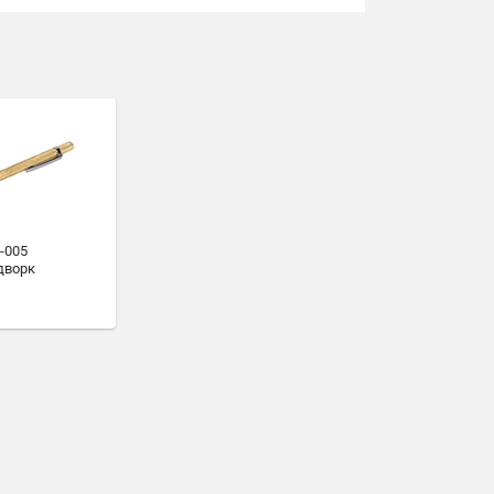
-005
дворк