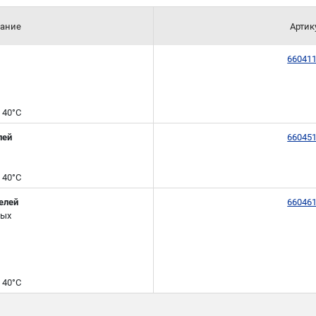
ание
Артик
66041
 40°C
лей
66045
 40°C
елей
66046
рых
 40°C