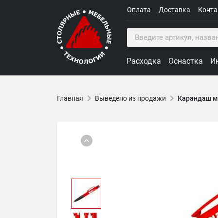
Оплата
Доставка
Конт
Расходка
Оснастка
И
Главная
Выведено из продажи
Карандаш м