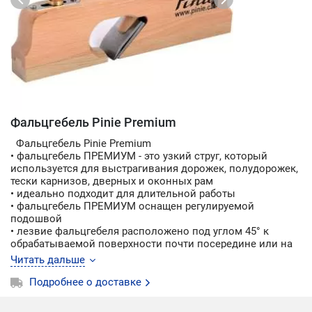
Фальцгебель Pinie Premium
Фальцгебель Pinie Premium
• фальцгебель ПРЕМИУМ - это узкий струг, который
используется для выстрагивания дорожек, полудорожек,
тески карнизов, дверных и оконных рам
• идеально подходит для длительной работы
• фальцгебель ПРЕМИУМ оснащен регулируемой
подошвой
• лезвие фальцгебеля расположено под углом 45° к
обрабатываемой поверхности почти посередине или на
краю колодки и работает по всей ширине струга
Читать дальше
• благодаря простому в употреблении механизму
регулировки возможна быстрая установка ножа
Подробнее о доставке
• подошва рубанка изготовлена из высококачественного
граба, основное тело из высококачественного бука