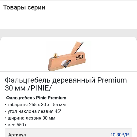
• тело изготовлено из бука
Товары серии
• необходимо помнить, что древесина перед
использованием сушится до 10% влажности
Производство Pinie (Чехия)
Фальцгебель деревянный Premium
30 мм /PINIE/
Фальцгебель Pinie Premium
• габариты 255 x 30 x 155 мм
• угол наклона лезвия 45°
• ширина лезвия 30 мм
• вес 550 г
Артикул
10-30P/P