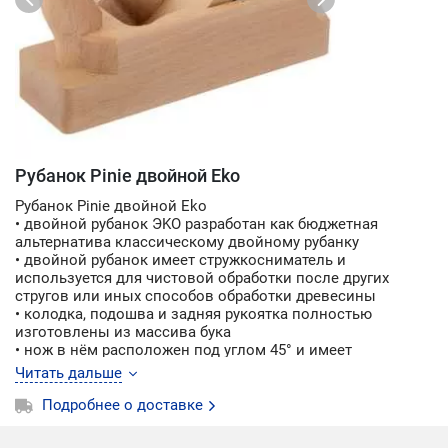
Рубанок Pinie двойной Eko
Рубанок Pinie двойной Eko
• двойной рубанок ЭKO разработан как бюджетная
альтернатива классическому двойному рубанку
• двойной рубанок имеет стружкосниматель и
используется для чистовой обработки после других
стругов или иных способов обработки древесины
• колодка, подошва и задняя рукоятка полностью
изготовлены из массива бука
• нож в нём расположен под углом 45° и имеет
стружколом, который заламывает стружку и отводит ее
Читать дальше
из летка
• двойной рубанок используется для строгания мягкого
Подробнее о доставке
дерева
• для финальной обработки твёрдых пород дерева