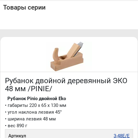
используется цинубель, нож которого расположен под
Товары серии
прямым углом к обрабатываемой поверхности
• по технологическому процессу Pinie вся древесина
перед использованием сушится до 10% влажности
Производство Pinie (Чехия)
Рубанок двойной деревянный ЭКО
48 мм /PINIE/
Рубанок Pinio двойной Eko
• габариты 220 x 65 x 130 мм
• угол наклона лезвия 45°
• ширина лезвия 48 мм
• вес 890 г
Артикул
3-48E/E