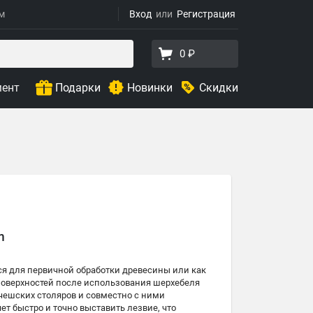
ям
Вход
Регистрация
0 ₽
мент
Подарки
Новинки
Скидки
m
тся для первичной обработки древесины или как
 поверхностей после использования шерхебеля
 чешских столяров и совместно с ними
ет быстро и точно выставить лезвие, что