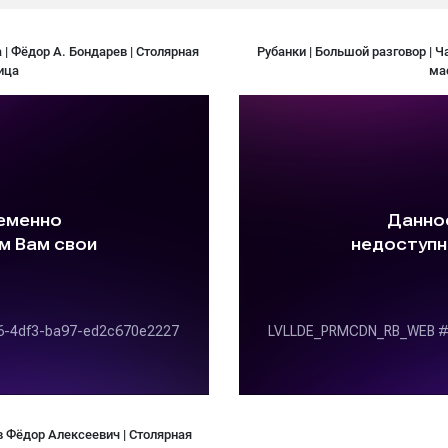
 | Фёдор А. Бондарев | Столярная
Рубанки | Большой разговор | Ча
ица
ма
ев Фёдор Алексеевич | Столярная