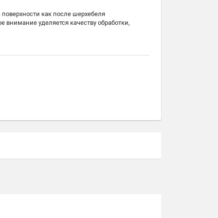
а поверхности как после шерхебеля
бое внимание уделяется качеству обработки,
венного граба, основное тело из
45°
ie Profi
ед использованием сушится до 10% влажности