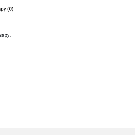
ру (0)
вару.