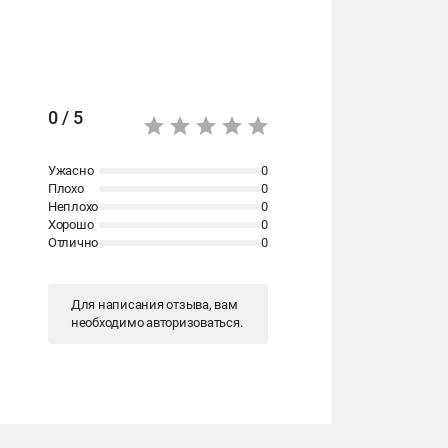
0 / 5
Ужасно
0
Плохо
0
Неплохо
0
Хорошо
0
Отлично
0
Для написания отзыва, вам
необходимо
авторизоваться
.