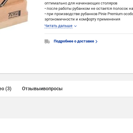
оптимально для начинающих столяров
• после работы рубанком не остается полосок н
• при производстве рубанков Pinie Premium осо
эргономичности и комфорту применения
• подошва рубанка изготовлена из высококачест
Читать дальше
высококачественного бука
• лезвие в инструменте расположено под углом 
• рубанок Pinie Premium поставляется с ножом Pin
Подробнее о доставке
• необходимо помнить, что вся древесина пер
Производство Pinie (Чехия)
о (3)
Отзывы
и
вопросы