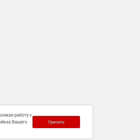
должая работу с
ройках Вашего
Принять