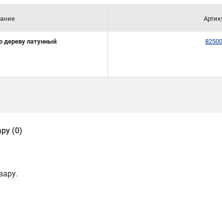
ание
Артик
по дереву латунный
8250
ру (0)
вару.