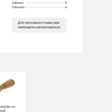
Хорошо
0
Отлично
0
Для написания отзыва, вам
необходимо
авторизоваться
.
резьбы по
нный