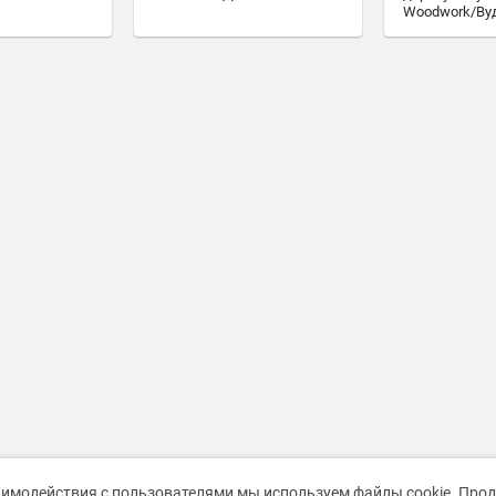
Woodwork/Ву
аимодействия с пользователями мы используем файлы cookie. Про