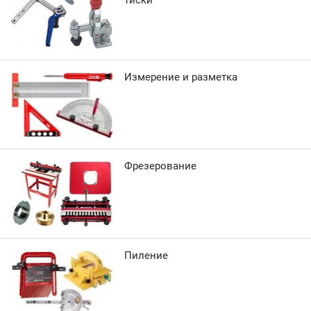
тиски
Измерение и разметка
Фрезерование
Пиление