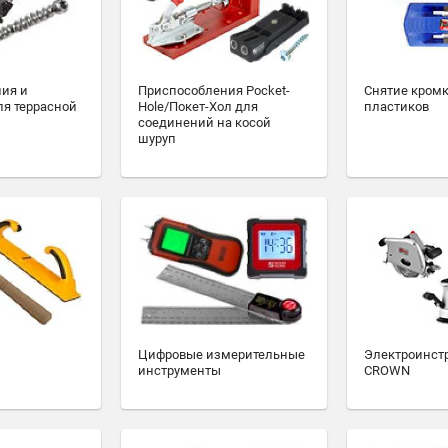
ия и
Приспособления Pocket-
Снятие кромк
ля террасной
Hole/Покет-Хол для
пластиков
соединений на косой
шуруп
Цифровые измерительные
Электроинст
инструменты
CROWN