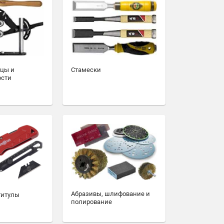
зцы и
Стамески
ости
Абразивы, шлифование и
титулы
полирование