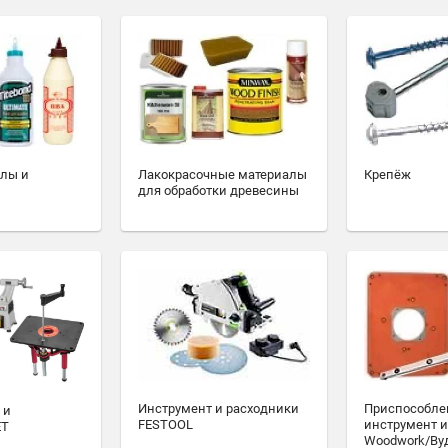
алы и
Лакокрасочные материалы
Крепёж
для обработки древесины
Инструмент и расходники
Приспособле
 и
FESTOOL
инструмент и
ET
Woodwork/Ву