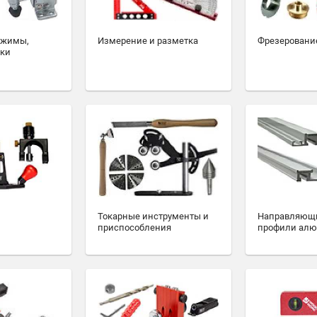
ажимы,
Измерение и разметка
Фрезеровани
ски
Токарные инструменты и
Направляющ
приспособления
профили ал