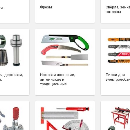
Фрезы
Свёрла, зенк
ки
патроны
ы, державки,
Ножовки японские,
Пилки для
а,
английские и
электролобз
традиционные