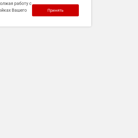
должая работу с
ройках Вашего
Принять
Связаться с нами