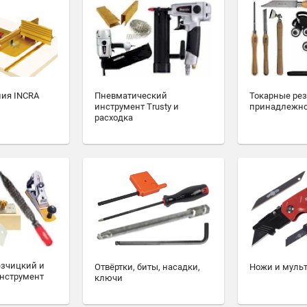
ия INCRA
Пневматический
Токарные ре
инструмент Trusty и
принадлежн
расходка
езчицкий и
Отвёртки, биты, насадки,
Ножи и муль
нструмент
ключи