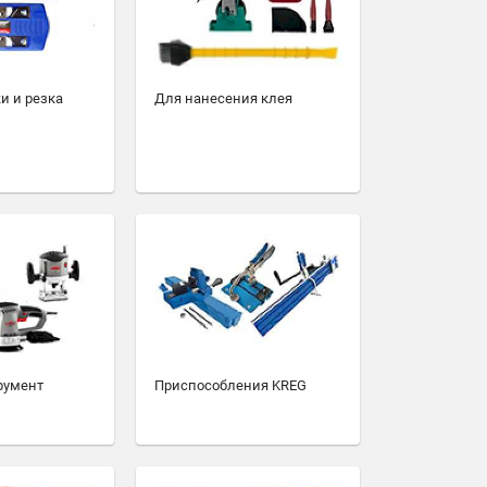
и и резка
Для нанесения клея
румент
Приспособления KREG