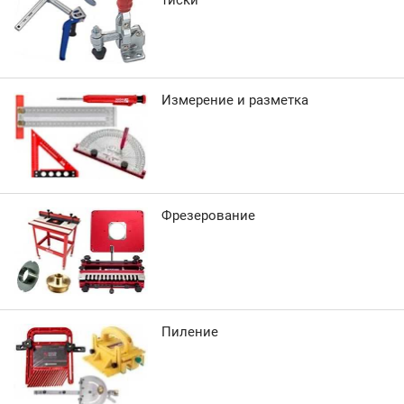
тиски
Измерение и разметка
Фрезерование
Пиление