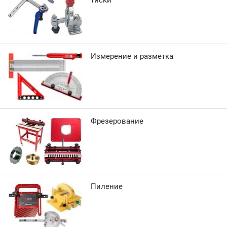
тиски
Измерение и разметка
Фрезерование
Пиление