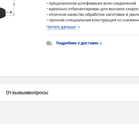
• прецизионное шлифование всех соединений
• идеально отбалансирован для высоких скорос
• отличное качество обработки заготовки и ув
• прочная специальная конструкция со сниже
обработки изделия
Читать дальше
• правое и левое вращение патронов с самоза
• безопасная быстрая смена и настройка инстр
• широкий допуск зажима (-0,7 мм)
Подробнее о доставке
• специальная конструкция для легкого зажим
• разработан и протестирован на станках с ЧП
марок
• поставляется в надёжной и безопасной проф
Производство CMT (Италия)
Отзывы
и
вопросы