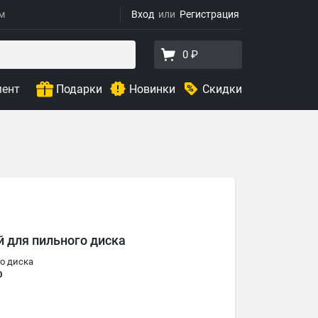
ям
Вход
Регистрация
0 ₽
мент
Подарки
Новинки
Скидки
й для пильного диска
о диска
0