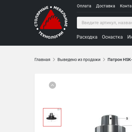
Оплата
Доставка
Конт
Расходка
Оснастка
И
Главная
Выведено из продажи
Патрон HSK-