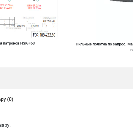
я патронов HSK-F63
Пильные полотна по запрос. М
п
ру (0)
вару.