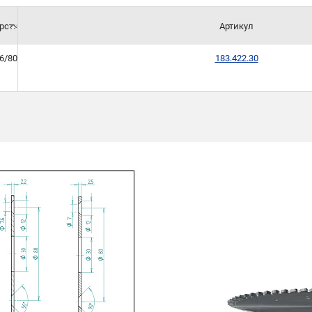
рстия
Артикул
6/80
183.422.30