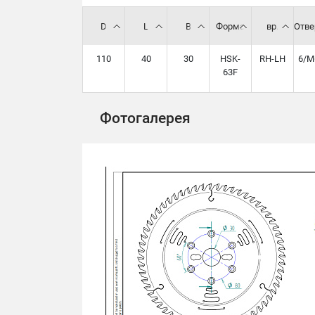
D
L
B
Форма
вр.
Отве
110
40
30
HSK-
RH-LH
6/M
63F
Фотогалерея