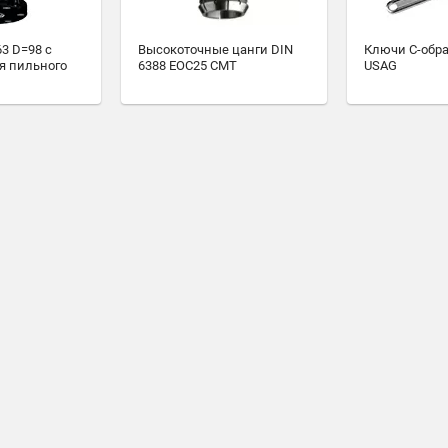
3 D=98 с
Высокоточные цанги DIN
Ключи С-обр
я пильного
6388 EOC25 CMT
USAG