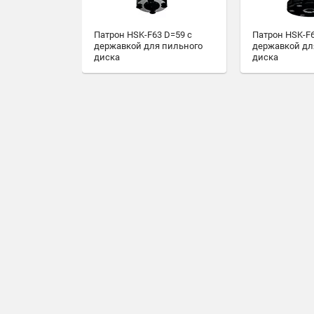
Патрон HSK-F63 D=59 с
Патрон HSK-F6
державкой для пильного
державкой дл
диска
диска