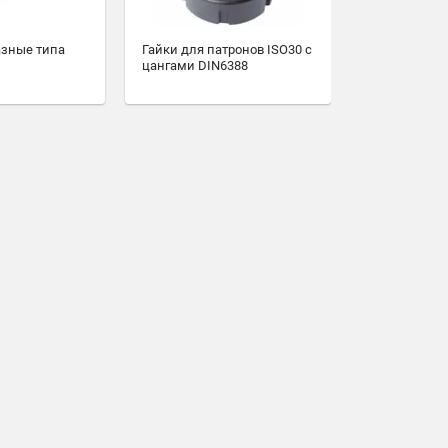
азные типа
Гайки для патронов ISO30 с
цангами DIN6388