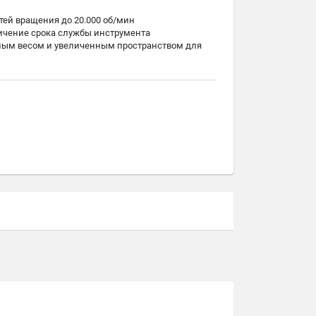
тей вращения до 20.000 об/мин
еличение срока службы инструмента
нным весом и увеличенным пространством для
жимной резьбой
умента
а инструмента с помощью гаечного ключа
У и обрабатывающих центрах наиболее известных
ессиональной упаковке