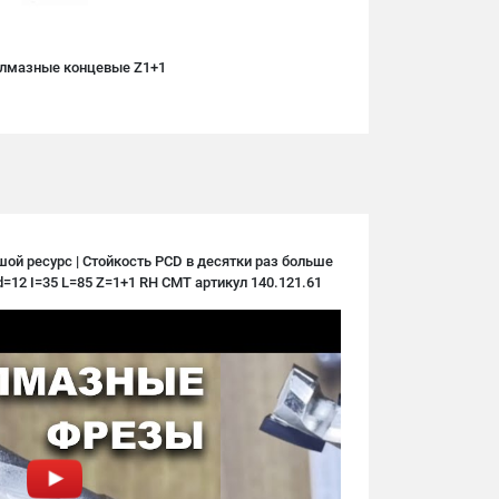
лмазные концевые Z1+1
й ресурс | Стойкость PCD в десятки раз больше
d=12 I=35 L=85 Z=1+1 RH CMT артикул 140.121.61