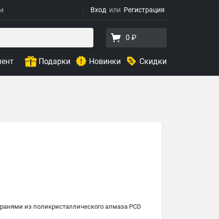
ям
Вход
Регистрация
0 ₽
мент
Подарки
Новинки
Скидки
гранями из поликристаллического алмаза PCD