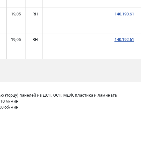
1
19,05
RH
140.190.61
1
19,05
RH
140.192.61
аю (торцу) панелей из ДСП, OСП, МДФ, пластика и ламината
о 10 м/мин
000 об/мин