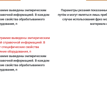
грамме выведены эмпирическим
Параметры резания показанны
правочной информацией. В каждом
путём и могут являться лишь пр
кие свойства обрабатываемого
случае использования фрез м
рудования, п
материала и
грамме выведены эмпирическим
правочной информацией. В каждом
кие свойства обрабатываемого
рудования, п