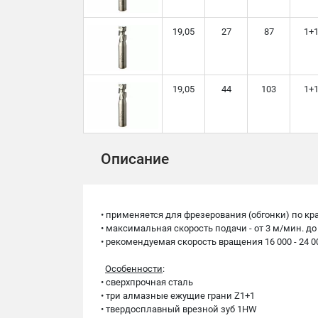
19,05
27
87
1+
19,05
44
103
1+
Описание
• применяется для фрезерования (обгонки) по кр
• максимальная скорость подачи - от 3 м/мин. д
• рекомендуемая скорость вращения 16 000 - 24 
Особенности
:
• сверхпрочная сталь
• три алмазные ежущие грани Z1+1
• твердосплавный врезной зуб 1HW