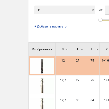
от
+ Добавить параметр
Изображение
D
l
L
Z
12
27
75
1+1
12,7
27
75
1+
12,7
35
84
1+