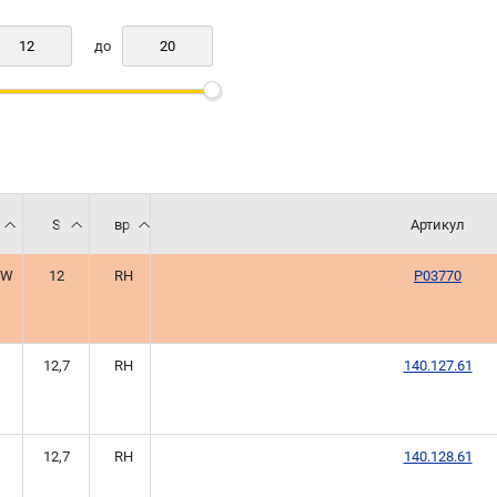
до
S
вр.
Артикул
HW
12
RH
P03770
1
12,7
RH
140.127.61
1
12,7
RH
140.128.61