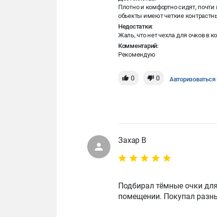
Плотно и комфортно сидят, почти 
обьекты имеют четкие контрастн
Недостатки:
Жаль, что нет чехла для очков в
Комментарий:
Рекомендую
0
0
Авторизоваться 
Захар В
Подбирал тёмные очки для
помещении. Покупал разны