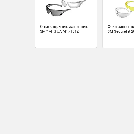
Очки открытые защитные
Очки защитны
3M™ VIRTUA AP 71512
3М SecureFit 2