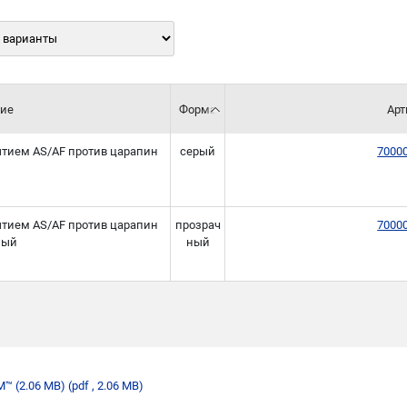
ие
Форма
Арт
ытием AS/AF против царапин
серый
7000
ытием AS/AF против царапин
прозрач
7000
ный
ный
М™ (2.06 MB)
(pdf , 2.06 MB)