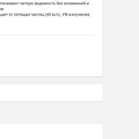
спечивают четкую видимость без искажений и
ов
ет от летящих частиц (45 м/с), УФ-излучения,
она линз
инам и препятствующее запотеванию
ную видимость и наилучшую цветопередачу
ствующее запотеванию