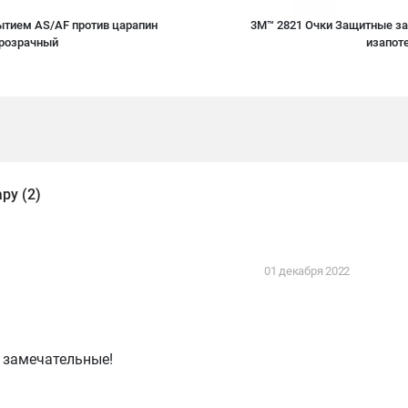
ытием AS/AF против царапин
3M™ 2821 Очки Защитные за
прозрачный
изапоте
ру (2)
01 декабря 2022
о замечательные!