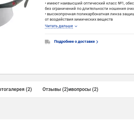
• имеют наивысший оптический класс №1, обе
без ограничений по длительности ношения очк
• высокопрочная поликарбонатная линза защища
от воздействия химических веществ
• очень легкие (21 грамм) и комфортные
Читать дальше
• шарнирные дужки для регулировки угла накл
• мягкие, гибкие дужки повышают комфорт
• двустороннее покрытие, устойчивое к царап
Подробнее о доставке
• прозрачные линзы обеспечивают максималь
• покрытие, устойчивое к царапинам и препят
тогалерея (2)
Отзывы (2)
и
вопросы (2)