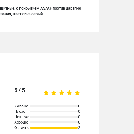
щитные, с покрытием AS/AF против царапин
вания, цвет линз серый
5 / 5
Ужасно
0
Плохо
0
Неплохо
0
Хорошо
0
Отлично
2