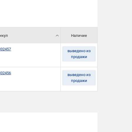
икул
Наличие
032457
выведено из
продажи
032456
выведено из
продажи