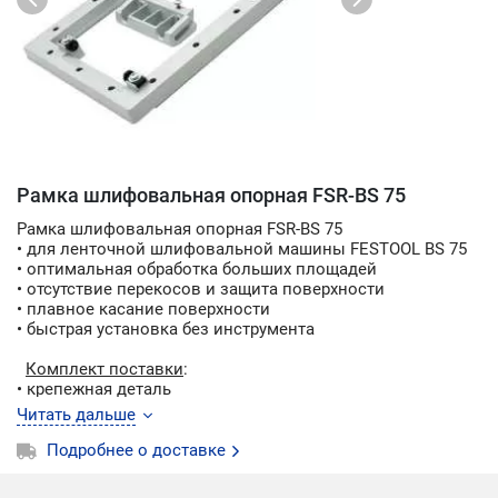
Рамка шлифовальная опорная FSR-BS 75
Рамка шлифовальная опорная FSR-BS 75
• для ленточной шлифовальной машины FESTOOL BS 75
• оптимальная обработка больших площадей
• отсутствие перекосов и защита поверхности
• плавное касание поверхности
• быстрая установка без инструмента
Комплект поставки
:
• крепежная деталь
• упаковка картонная коробка
Читать дальше
• кол-во 1 шт
Подробнее о доставке