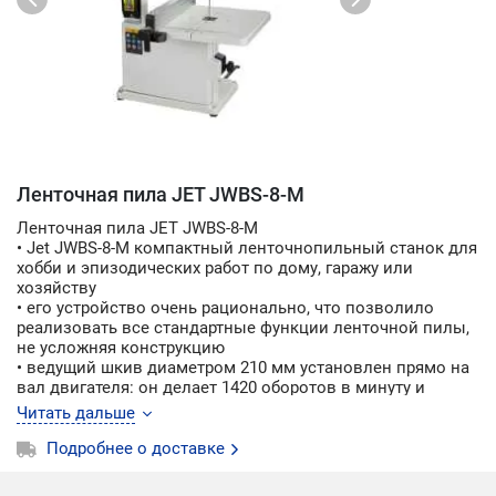
Ленточная пила JET JWBS-8-M
Ленточная пила JET JWBS-8-M
• Jet JWBS-8-M компактный ленточнопильный станок для
хобби и эпизодических работ по дому, гаражу или
хозяйству
• его устройство очень рационально, что позволило
реализовать все стандартные функции ленточной пилы,
не усложняя конструкцию
• ведущий шкив диаметром 210 мм установлен прямо на
вал двигателя: он делает 1420 оборотов в минуту и
понижающий редуктор не требуется
Читать дальше
• направляющие полотна изготовлены в виде
цилиндрических штифтов, которые удерживают ленту
Подробнее о доставке
своими торцами
• по мере износа или при замене ленты их регулируют,