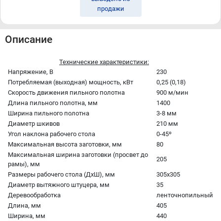
• регулируемый параллельный упор
продажи
Описание
Технические характеристики:
Напряжение, В
230
Потребляемая (выходная) мощность, кВт
0,25 (0,18)
Скорость движения пильного полотна
900 м/мин
Длина пильного полотна, мм
1400
Ширина пильного полотна
3-8 мм
Диаметр шкивов
210 мм
Угол наклона рабочего стола
0-45º
Максимальная высота заготовки, мм
80
Максимальная ширина заготовки (просвет до
205
рамы), мм
Размеры рабочего стола (ДхШ), мм
305х305
Диаметр вытяжного штуцера, мм
35
Деревообработка
ленточнопильный
Длина, мм
405
Ширина, мм
440