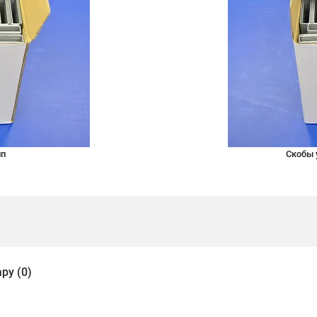
ип
Скобы 
ру (0)