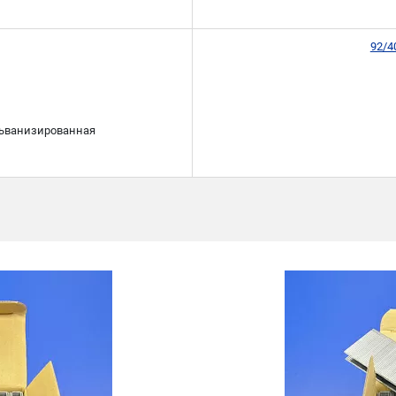
92/4
льванизированная