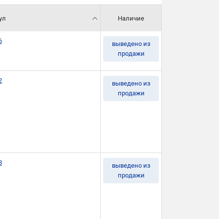
ул
Наличие
6
выведено из
продажи
2
выведено из
продажи
8
выведено из
продажи