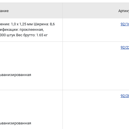
ание
Артик
чение: 1,0 x 1,25 мм Ширина: 8,6
92/1
дификации: проклеенная,
00 штук Вес брутто: 1.65 кг
92/2
льванизированная
92/2
льванизированная