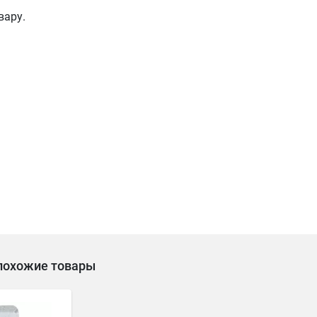
вару.
похожие товары