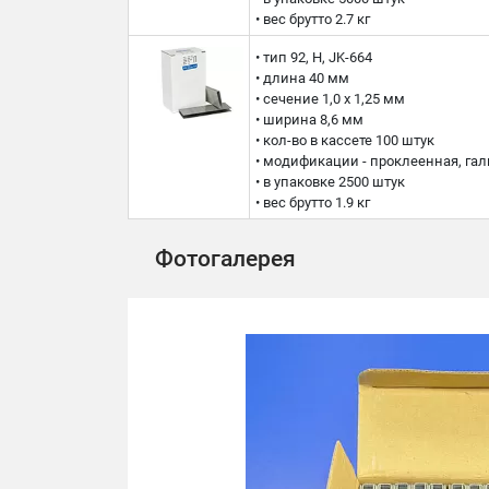
• вес брутто 2.7 кг
• тип 92, H, JK-664
• длина 40 мм
• сечение 1,0 x 1,25 мм
• ширина 8,6 мм
• кол-во в кассете 100 штук
• модификации - проклеенная, га
• в упаковке 2500 штук
• вес брутто 1.9 кг
Фотогалерея