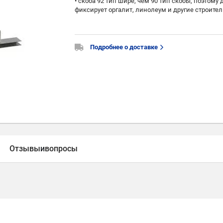
• скоба 92 тип шире, чем 90 тип скобы, поэтому
фиксирует оргалит, линолеум и другие строит
Подробнее о доставке
Отзывы
и
вопросы