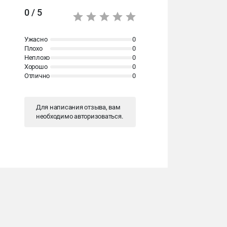
0 / 5
Ужасно
0
Плохо
0
Неплохо
0
Хорошо
0
Отлично
0
Для написания отзыва, вам
необходимо
авторизоваться
.