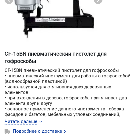
CF-15BN пневматический пистолет для
гофроскобы
CF-15BN пневматический пистолет для гофроскобы
• пневматический инструмент для работы с гофроскобой
(волнообразной пластиной)
• используется для стягивания двух деревянных
элементов
• при вхождении в дерево, гофроскоба притягивает два
элемента друг к другу
• основное применение данного инструмента - сборка
фасадов и багетов, мебельных угловых соединений,
фиксация стыков деревянных элементов
Читать дальше
• используется на мебельном производстве
Подробнее о доставке
Особенности
: