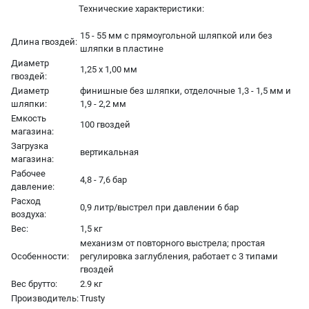
Технические характеристики:
15 - 55 мм с прямоугольной шляпкой или без
Длина гвоздей:
шляпки в пластине
Диаметр
1,25 x 1,00 мм
гвоздей:
Диаметр
финишные без шляпки, отделочные 1,3 - 1,5 мм и
шляпки:
1,9 - 2,2 мм
Емкость
100 гвоздей
магазина:
Загрузка
вертикальная
магазина:
Рабочее
4,8 - 7,6 бар
давление:
Расход
0,9 литр/выстрел при давлении 6 бар
воздуха:
Вес:
1,5 кг
механизм от повторного выстрела; простая
Особенности:
регулировка заглубления, работает с 3 типами
гвоздей
Вес брутто:
2.9 кг
Производитель:
Trusty