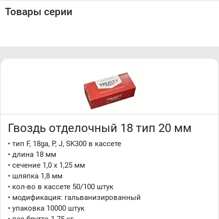
добавлены фиксирующиеся положения дефлектора
Товары серии
Комплектация
:
• инструмент
• масло для смазки
• защитные очки
• комплект шестигранников
• дополнительная мягкая насадка красная
• руководство пользователя
Гвоздь отделочный 18 тип 20 мм
• тип F, 18ga, P, J, SK300 в кассете
• длина 18 мм
• сечение 1,0 x 1,25 мм
• шляпка 1,8 мм
• кол-во в кассете 50/100 штук
• модификация: гальванизированный
• упаковка 10000 штук