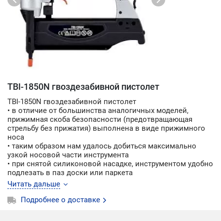
TBI-1850N гвоздезабивной пистолет
TBI-1850N гвоздезабивной пистолет
• в отличие от большинства аналогичных моделей,
прижимная скоба безопасности (предотвращающая
стрельбу без прижатия) выполнена в виде прижимного
носа
• таким образом нам удалось добиться максимально
узкой носовой части инструмента
• при снятой силиконовой насадке, инструментом удобно
подлезать в паз доски или паркета
• это бесценная особенность для работы с вагонкой,
Читать дальше
декором, когда прижимная скоба обычного инструмента
будет проминать материал, мягкая насадка на моделях
Подробнее о доставке
серии TBI спасет ваше дерево от лишних следов
• в новой версии N уменьшены габариты модели и