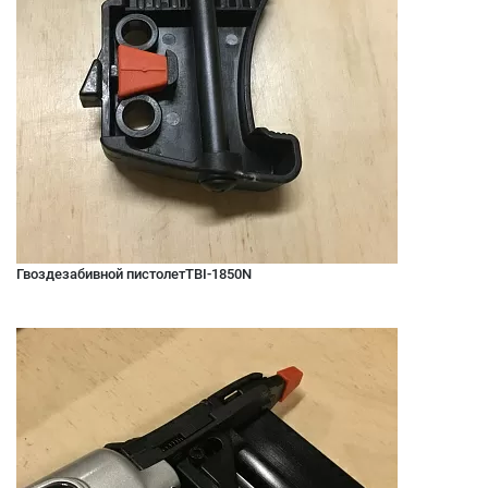
Гвоздезабивной пистолетTBI-1850N