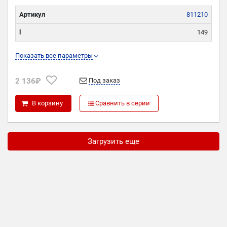
Артикул
811210
l
149
L
304
Показать все параметры
W
10
2 136₽
Под заказ
В корзину
Сравнить в серии
Загрузить еще