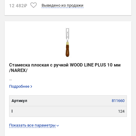
12 482₽
Выведено из продажи
Стамеска плоская с ручкой WOOD LINE PLUS 10 мм
/NAREX/
...
Подробнее
Артикул
811660
l
124
L
269
Показать все параметры
W
10