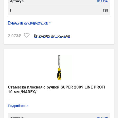
Артикул
811126
l
138
L
283
Показать все параметры
W
26
2 073₽
Выведено из продажи
Угол
30º
Стамеска плоская с ручкой SUPER 2009 LINE PROFI
10 мм /NAREX/
...
Подробнее