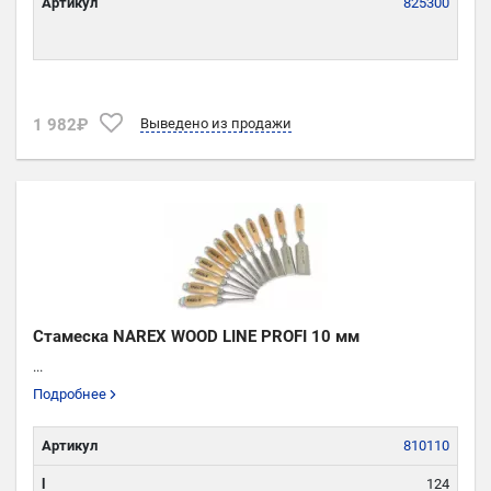
Артикул
825300
1 982₽
Выведено из продажи
Стамеска NAREX WOOD LINE PROFI 10 мм
...
Подробнее
Артикул
810110
l
124