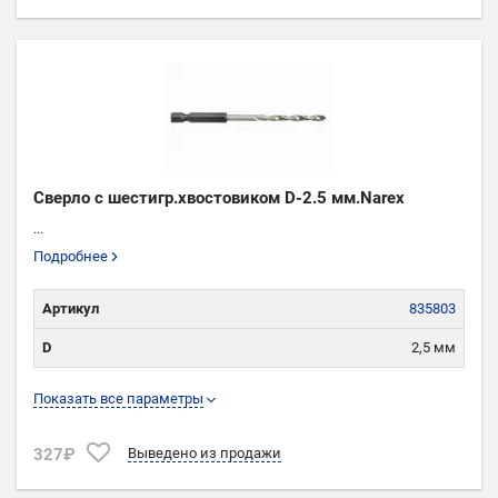
Сверло с шестигр.хвостовиком D-2.5 мм.Narex
...
Подробнее
Артикул
835803
D
2,5 мм
l
43 мм
Показать все параметры
L
79 мм
327₽
Выведено из продажи