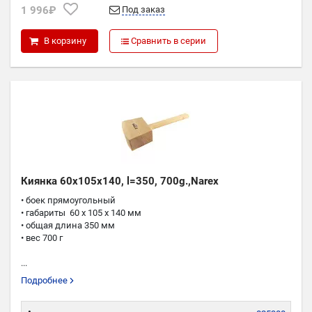
1 996₽
Под заказ
В корзину
Сравнить в серии
Киянка 60x105x140, l=350, 700g.,Narex
• боек прямоугольный
• габариты 60 x 105 x 140 мм
• общая длина 350 мм
• вес 700 г
...
Подробнее