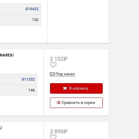
819432
150
465
32
/NAREX/
2 152₽
Под заказ
811332
В корзину
146
271
Сравнить в серии
32
X/
2 890₽