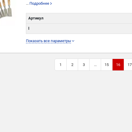
...
Подробнее
Артикул
l
L
Показать все параметры
W
1
2
3
...
15
16
17