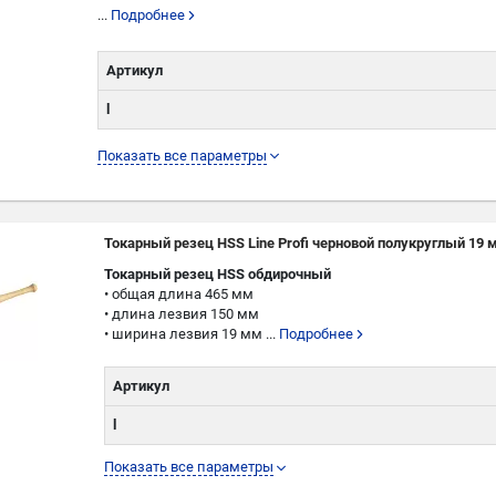
...
Подробнее
Артикул
l
L
Показать все параметры
W
Токарный резец HSS Line Profi черновой полукруглый 19 
Токарный резец HSS обдирочный
• общая длина 465 мм
• длина лезвия 150 мм
• ширина лезвия 19 мм ...
Подробнее
Артикул
l
L
Показать все параметры