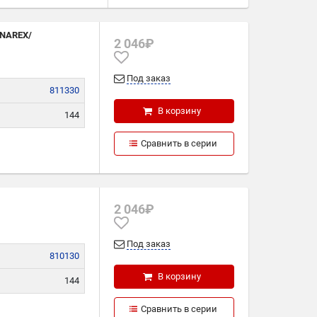
19
/NAREX/
2 046₽
Под заказ
811330
В корзину
144
269
Сравнить в серии
30
2 046₽
Под заказ
810130
В корзину
144
284
Сравнить в серии