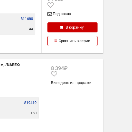
Под заказ
811680
В корзину
144
289
Сравнить в серии
30
мм, /NAREX/
8 394₽
Выведено из продажи
819419
150
465