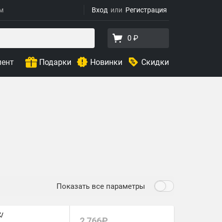
ям
Вход
Регистрация
0 ₽
мент
Подарки
Новинки
Скидки
Показать все параметры
X/
2 766₽