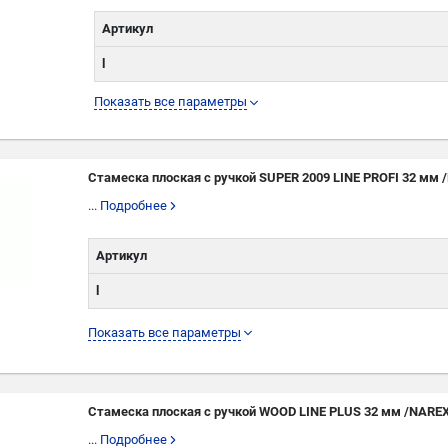
Артикул
l
L
Показать все параметры
W
Стамеска плоская с ручкой SUPER 2009 LINE PROFI 32 мм 
...
Подробнее
Артикул
l
L
Показать все параметры
W
Стамеска плоская с ручкой WOOD LINE PLUS 32 мм /NARE
...
Подробнее