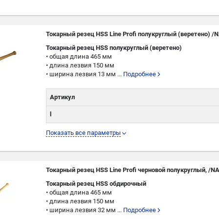
W
Токарный резец HSS Line Profi полукруглый (веретено) /
Токарный резец HSS полукруглый (веретено)
• общая длина 465 мм
• длина лезвия 150 мм
• ширина лезвия 13 мм ...
Подробнее
Артикул
l
L
Показать все параметры
W
Токарный резец HSS Line Profi черновой полукруглый, /N
Токарный резец HSS обдирочный
• общая длина 465 мм
• длина лезвия 150 мм
• ширина лезвия 32 мм ...
Подробнее