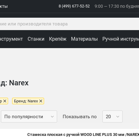
акты
8 (499) 677-52-52
9:00 — 17:30 по будн
нструмент
Станки
Крепёж
Материалы
Ручной инстру
д: Narex
р
Бренд: Narex
Показывать по
Стамеска плоская с ручкой WOOD LINE PLUS 30 мм /NARE