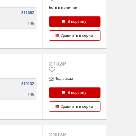
Есть в наличии
811682
В корзину
146
291
Сравнить в серии
32
2 152₽
Под заказ
810132
В корзину
146
286
Сравнить в серии
32
2 302₽