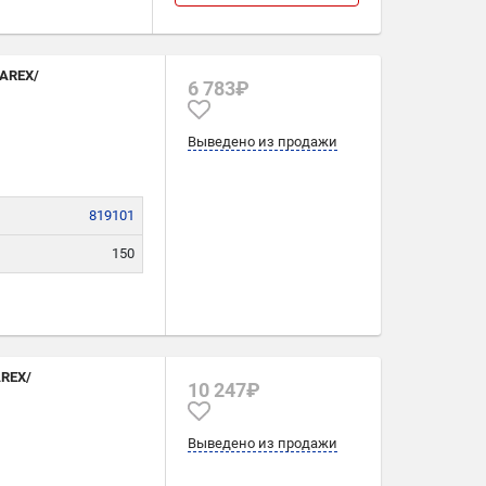
30
NAREX/
6 783₽
Выведено из продажи
819101
150
465
13
AREX/
10 247₽
Выведено из продажи