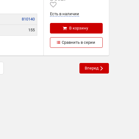
Есть в наличии
810140
В корзину
155
304
Сравнить в серии
40
Вперед