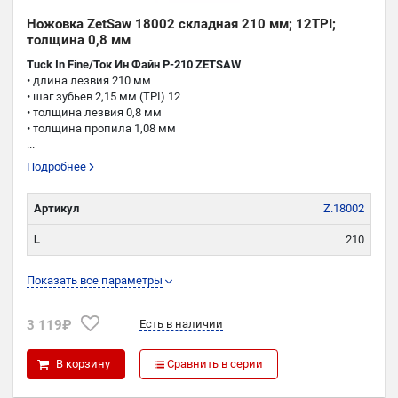
Ножовка ZetSaw 18002 складная 210 мм; 12TPI;
толщина 0,8 мм
Tuck In Fine/Ток Ин Файн P-210 ZETSAW
• длина лезвия 210 мм
• шаг зубьев 2,15 мм (TPI) 12
• толщина лезвия 0,8 мм
• толщина пропила 1,08 мм
...
Подробнее
Артикул
Z.18002
L
210
TPI
12
Показать все параметры
K
1,08
3 119₽
Есть в наличии
P
0,8
В корзину
Сравнить в серии