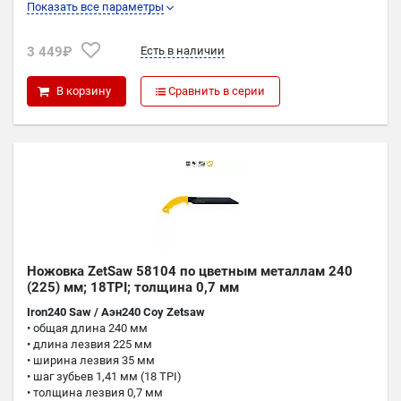
Показать все параметры
K
0,56
3 449₽
Есть в наличии
P
0,4
В корзину
Сравнить в серии
Ножовка ZetSaw 58104 по цветным металлам 240
(225) мм; 18TPI; толщина 0,7 мм
Iron240 Saw / Аэн240 Соу Zetsaw
• общая длина 240 мм
• длина лезвия 225 мм
• ширина лезвия 35 мм
• шаг зубьев 1,41 мм (18 TPI)
• толщина лезвия 0,7 мм