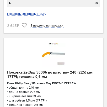
L
180
TPI
15
Показать все параметры
K
0,92
2 645₽
Выведено из продажи
P
0,6
Ножовка ZetSaw 58006 по пластику 240 (225) мм;
17TPI; толщина 0,6 мм
Пила Utility Saw / Ютилити Сoу PVC240 ZETSAW
• общая длина 240 мм
• длина лезвия 225 мм
• ширина лезвия 33 мм
• шаг зубьев 1,5 мм (17 TPI)
• толщина лезвия 0,6 мм