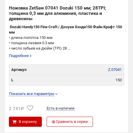
Ножовка ZetSaw 07041 Dozuki 150 мм; 28TPI;
толщина 0,3 мм для алюминия, пластика и
древесины
Dozuki Handy150 Fine Craft / Дозуки Хэнди150 Файн Крафт 150
мм
• длина полотна 150 мм
• толщина лезвия 0.3 мм
• число зубьев на дюйм (TPI) 28 ...
Подробнее
Артикул
Z.07041
L
150
TPI
28
Показать все параметры
K
0,36
2 741₽
Есть в наличии
P
0,3
В корзину
Сравнить в серии