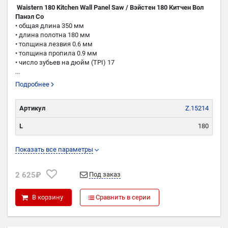
Waistern 180 Kitchen Wall Panel Saw / Вэйстен 180 Китчен Вол
Панэл Со
• общая длина 350 мм
• длина полотна 180 мм
• толщина лезвия 0.6 мм
• толщина пропила 0.9 мм
• число зубьев на дюйм (TPI) 17
...
Подробнее
Артикул
Z.15214
L
180
TPI
17
Показать все параметры
K
0,9
2 625₽
Под заказ
P
0,6
В корзину
Сравнить в серии