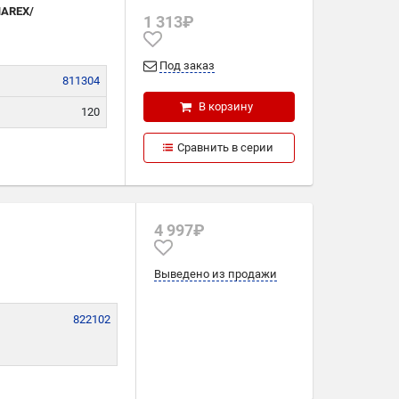
NAREX/
1 313₽
Под заказ
811304
В корзину
120
245
Сравнить в серии
4
4 997₽
Выведено из продажи
822102