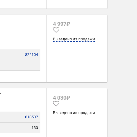
4 997₽
Выведено из продажи
822104
/
4 030₽
Выведено из продажи
813507
130