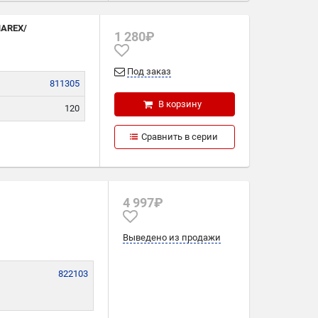
NAREX/
1 280₽
Под заказ
811305
В корзину
120
245
Сравнить в серии
5
4 997₽
Выведено из продажи
822103