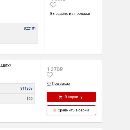
Выведено из продажи
822101
NAREX/
1 370₽
Под заказ
811303
В корзину
120
245
Сравнить в серии
3