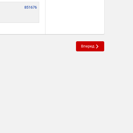
851676
Вперед