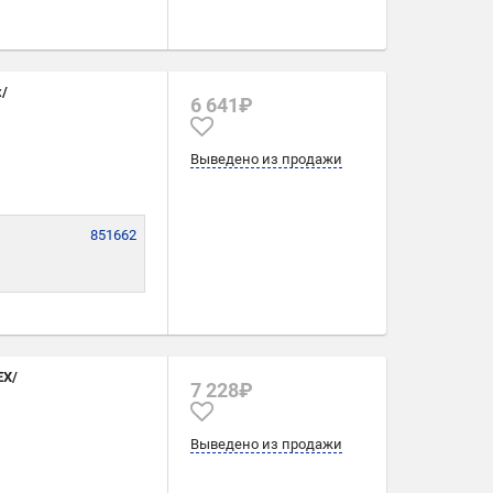
268
6
x/
6 641₽
Выведено из продажи
851662
EX/
7 228₽
Выведено из продажи