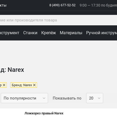
акты
8 (499) 677-52-52
9:00 — 17:30 по будн
нструмент
Станки
Крепёж
Материалы
Ручной инстру
д: Narex
р
Бренд: Narex
Показывать по
Ложкорез правый Narex