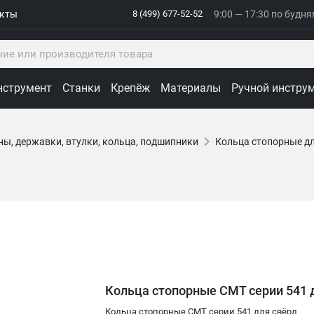
акты
8 (499) 677-52-52
9:00 — 17:30 по будн
нструмент
Станки
Крепёж
Материалы
Ручной инстру
ны, державки, втулки, кольца, подшипники
Кольца стопорные дл
Кольца стопорные CMT серии 541 
Кольца стопорные CMT серии 541 для свёрл