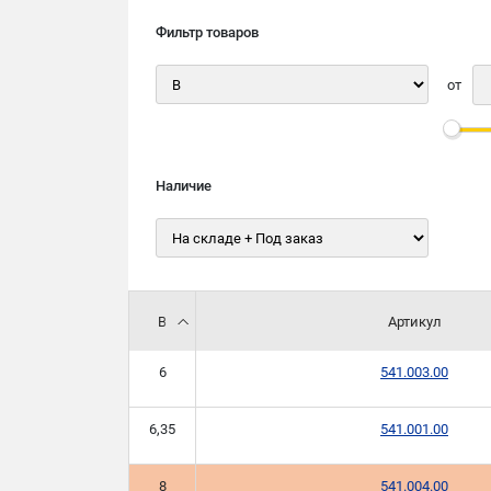
Фильтр товаров
от
Наличие
B
Артикул
6
541.003.00
6,35
541.001.00
8
541.004.00