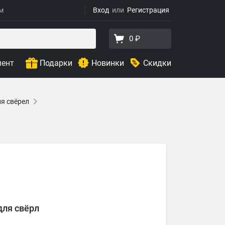
ям
Вход
Регистрация
0 ₽
мент
Подарки
Новинки
Скидки
я свёрел
для свёрл