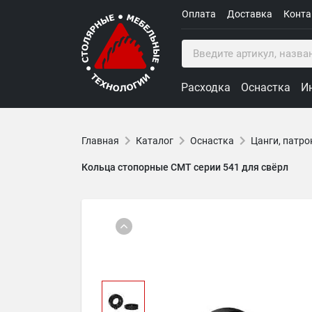
Оплата
Доставка
Конт
Расходка
Оснастка
И
Главная
Каталог
Оснастка
Цанги, патро
Кольца стопорные CMT серии 541 для свёрл