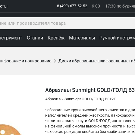
акты
8 (499) 677-52-52
9:00 — 17:30 по будн
нструмент
Станки
Крепёж
Материалы
Ручной инстру
лифование и полирование
Диски абразивные шлифовальные ги
Абразивы Sunmight GOLD/ГОЛД B
Абразивы Sunmight GOLD/ГОЛД B312T
• абразивные круги высочайшего качества с д
наполнителей средней жёсткости, лакокрасочн
• шлифовальные круги GOLD/ГОЛД изготовлены
из фенольной смолы высокой прочности и выс
• высокие режущие свойства без «забивания» 