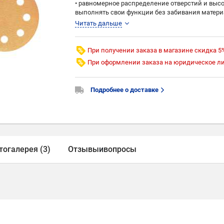
• равномерное распределение отверстий и выс
выполнять свои функции без забивания матер
• высокая острота материала
Читать дальше
• тип материала – С и А латексная бумага
• связующее смола/смола
• тип минерала высокопрочный закаленный о
При получении заказа в магазине скидка 5
• насыпка открытая, стератовое покрытие
При оформлении заказа на юридическое л
Обрабатываемые поверхности
:
• древесина необработанная и окрашенная
Подробнее о доставке
• окрашенные поверхности при кузовном ремон
Оборудование:
• ручное шлифование
• вибрационные машинки
• орбитальные и эксцентриковые машинки
тогалерея (3)
Отзывы
и
вопросы
Производство SUNMIGHT (Корея)