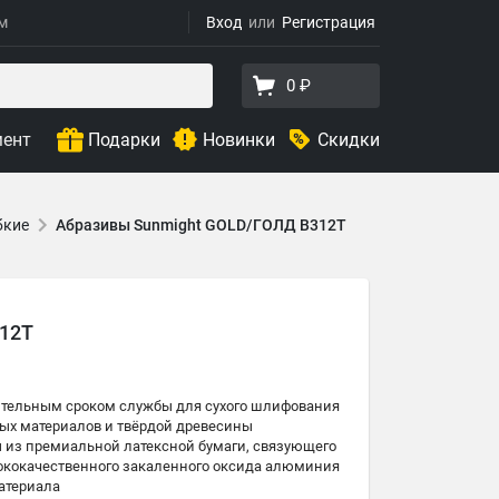
ям
Вход
Регистрация
0 ₽
мент
Подарки
Новинки
Скидки
бкие
Абразивы Sunmight GOLD/ГОЛД B312T
312T
лительным сроком службы для сухого шлифования
ых материалов и твёрдой древесины
 из премиальной латексной бумаги, связующего
ококачественного закаленного оксида алюминия
материала