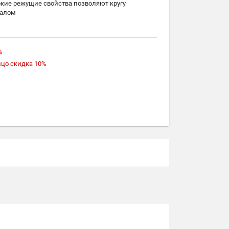
окие режущие свойства позволяют кругу
иалом
ксид алюминия
%
ицо скидка 10%
те