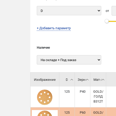
от
+ Добавить параметр
Наличие
Изображение
D
Зерно
Мат-л
125
P40
GOLD/
ГОЛД
B312T
125
P60
GOLD/