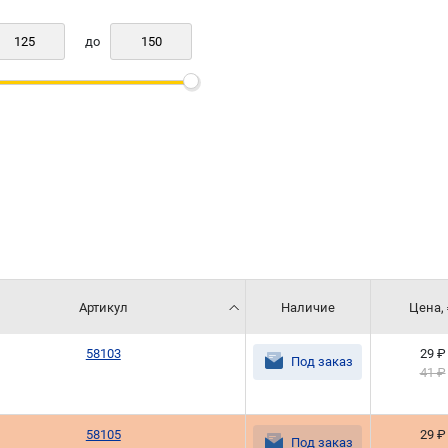
до
Артикул
Наличие
Цена,
58103
29 ₽
Под заказ
41 ₽
58105
29 ₽
Под заказ